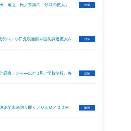
迫田 竜之 氏／事業の「領域の拡大」
政策
攻勢へ／小口免税撤廃や国防調達拡大を
政策
計調査」から―26年3月／学校制服、春
政策
務改革で未来切り開く／ＯＥＭ／ＯＤＭ
政策