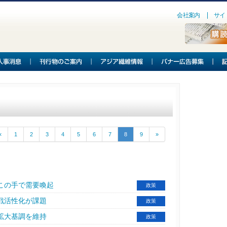
会社案内
サイ
«
1
2
3
4
5
6
7
8
9
»
この手で需要喚起
政策
戦活性化が課題
政策
拡大基調を維持
政策