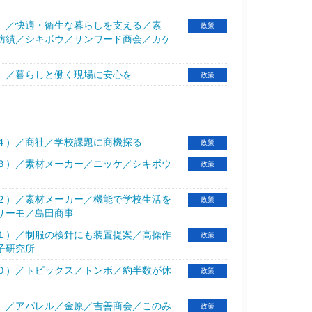
）／快適・衛生な暮らしを支える／素
政策
紡績／シキボウ／サンワード商会／カケ
）／暮らしと働く現場に安心を
政策
４）／商社／学校課題に商機探る
政策
３）／素材メーカー／ニッケ／シキボウ
政策
２）／素材メーカー／機能で学校生活を
政策
サーモ／島田商事
１）／制服の検針にも装置提案／高操作
政策
子研究所
０）／トピックス／トンボ／約半数が休
政策
）／アパレル／金原／吉善商会／このみ
政策