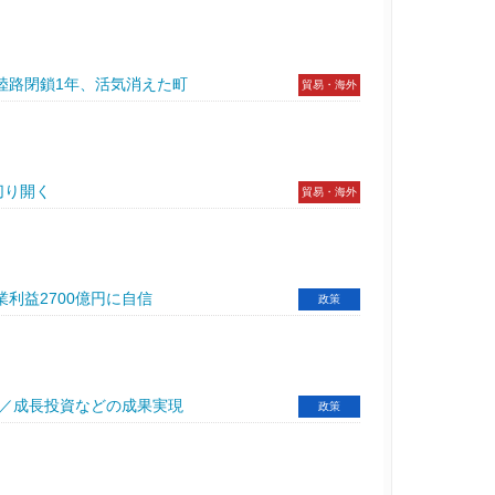
陸路閉鎖1年、活気消えた町
貿易・海外
切り開く
貿易・海外
利益2700億円に自信
政策
動／成長投資などの成果実現
政策