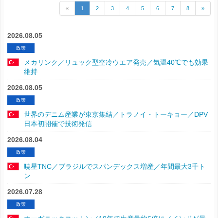
«
1
2
3
4
5
6
7
8
»
2026.08.05
政策
メカリンク／リュック型空冷ウエア発売／気温40℃でも効果
維持
2026.08.05
政策
世界のデニム産業が東京集結／トラノイ・トーキョー／DPV
日本初開催で技術発信
2026.08.04
政策
暁星TNC／ブラジルでスパンデックス増産／年間最大3千ト
ン
2026.07.28
政策